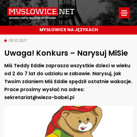
Myslowice.net
-
MYSŁOWICE NA JĘZYKACH
Przyjazny
portal
08.10.2017
Uwaga! Konkurs – Narysuj MiSie
mieszkańców
Mysłowic
Miś Teddy Eddie zaprasza wszystkie dzieci w wieku
od 2 do 7 lat do udziału w zabawie. Narysuj, jak
Twoim zdaniem Miś Eddie spędził ostatnie wakacje.
Prace prosimy wysłać na adres:
sekretariat@wieza-babel.pl