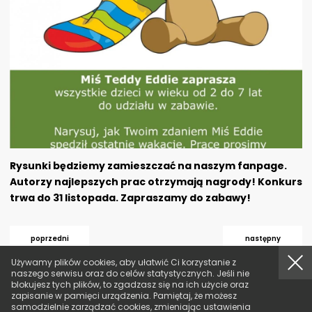
Rysunki będziemy zamieszczać na naszym fanpage.
Autorzy najlepszych prac otrzymają nagrody! Konkurs
trwa do 31 listopada. Zapraszamy do zabawy!
poprzedni
następny
akcept
Używamy plików cookies, aby ułatwić Ci korzystanie z
naszego serwisu oraz do celów statystycznych. Jeśli nie
blokujesz tych plików, to zgadzasz się na ich użycie oraz
zapisanie w pamięci urządzenia. Pamiętaj, że możesz
samodzielnie zarządzać cookies, zmieniając ustawienia
O NAS
REDAKCJA
KONTAKT
POLITYKA PRYWATNOŚCI