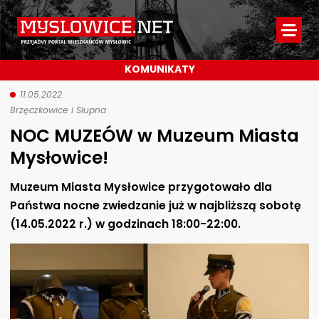
Myslowice.net
-
KOMUNIKATY
Przyjazny
portal
11.05.2022
Brzęczkowice i Słupna
mieszkańców
NOC MUZEÓW w Muzeum Miasta
Mysłowic
Mysłowice!
Muzeum Miasta Mysłowice przygotowało dla
Państwa nocne zwiedzanie już w najbliższą sobotę
(14.05.2022 r.) w godzinach 18:00-22:00.