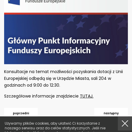
Konsultacje na temat możliwości pozyskania dotacji z Unii
Europejskiej odbędą się w Urzędzie Miasta, sali 204 w
godzinach od 9:00 do 12:30.
Szczegółowe informacje znajdziecie
TUTAJ.
poprzedni
następny
akcept
Używamy plików cookies, aby ułatwić Ci korzystanie z
naszego serwisu oraz do celów statystycznych. Jeśli nie