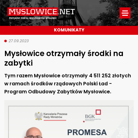
Myslowice.net
-
KOMUNIKATY
Przyjazny
portal
27.09.2023
Mysłowice otrzymały środki na
mieszkańców
zabytki
Mysłowic
Tym razem Mysłowice otrzymały 4 511 252 złotych
w ramach środków rządowych Polski Ład -
Program Odbudowy Zabytków Mysłowice.