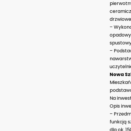
pierwotny
ceramiczn
drzwiowe
– Wykona
opadowym
spustowy
– Podsta
nawarstw
uczytelni
Nowa Szk
Mieszkańc
podstawow
Na inwest
Opis inwe
– Przedm
funkcją 
dla ok. 1