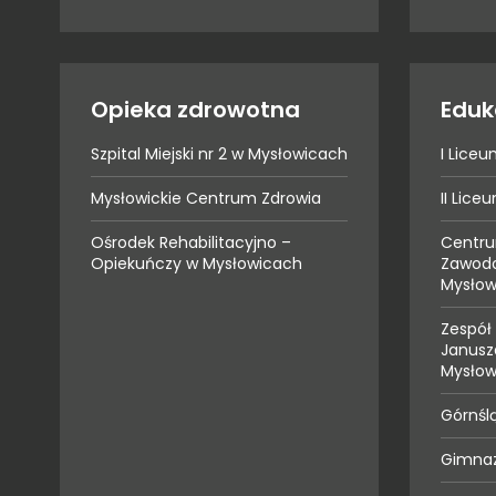
Opieka zdrowotna
Eduk
Szpital Miejski nr 2 w Mysłowicach
I Lice
Mysłowickie Centrum Zdrowia
II Lic
Ośrodek Rehabilitacyjno –
Centru
Opiekuńczy w Mysłowicach
Zawodo
Mysłow
Zespół 
Janusz
Mysłow
Górnśl
Gimnaz