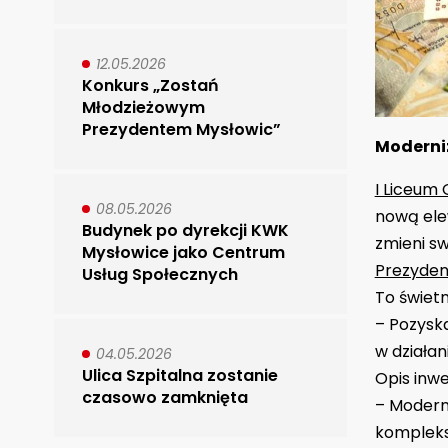
12.05.2026
Konkurs „Zostań
Młodzieżowym
Prezydentem Mysłowic”
Moderni
I Liceum 
08.05.2026
nową ele
Budynek po dyrekcji KWK
zmieni sw
Mysłowice jako Centrum
Prezyden
Usług Społecznych
To świet
– Pozyska
w działa
04.05.2026
Ulica Szpitalna zostanie
Opis inwe
czasowo zamknięta
–
Moderni
kompleks