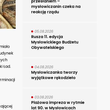
przesłaniem –
mysłowiczanin czeka na
reakcję rządu
05.08.2026
Rusza 11. edycja
Mysłowickiego Budżetu
miało
Obywatelskiego
budynek
tych
i Ład.
04.08.2026
Mysłowiczanka tworzy
wyjątkowe rękodzieło
rminacji
03.08.2026
Plażowa impreza w rytmie
ającej
lat 90. w Mysłowicach