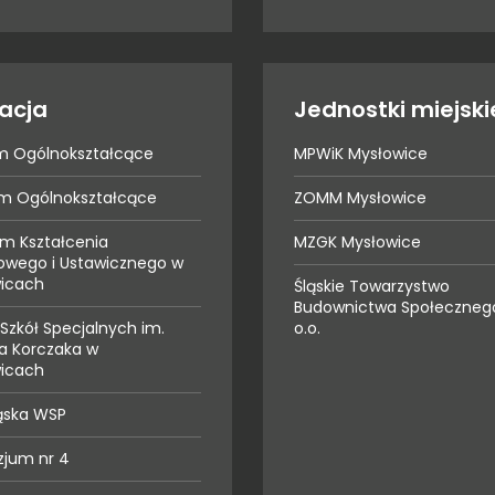
acja
Jednostki miejski
um Ogólnokształcące
MPWiK Mysłowice
eum Ogólnokształcące
ZOMM Mysłowice
m Kształcenia
MZGK Mysłowice
wego i Ustawicznego w
icach
Śląskie Towarzystwo
Budownictwa Społecznego
Szkół Specjalnych im.
o.o.
a Korczaka w
icach
ąska WSP
jum nr 4