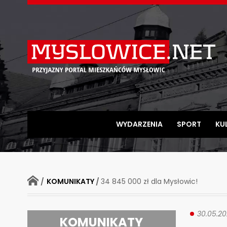
Myslowice.net
-
Przyjazny
portal
mieszkańców
WYDARZENIA
SPORT
KU
Mysłowic
STRONA
/
KOMUNIKATY
/
34 845 000 zł dla Mysłowic!
GŁÓWNA
30.05.20
KOMUNIKATY