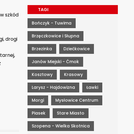
TAGI
yw szkód
Bończyk - Tuwima
Brzęczkowice i Słupna
i, drogi
Brzezinka
Dziećkowice
tarnej,
Janów Miejski - Ćmok
z
Kosztowy
Krasowy
Larysz - Hajdowizna
Ławki
Morgi
Mysłowice Centrum
Piasek
Stare Miasto
Szopena - Wielka Skotnica