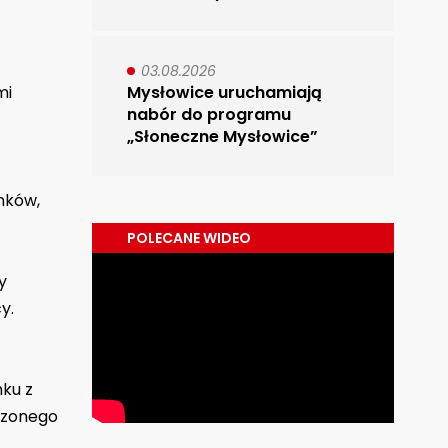
03.08.2026
mi
Mysłowice uruchamiają
nabór do programu
„Słoneczne Mysłowice”
nków,
POLECANE WIDEO
y
y.
ku z
czonego