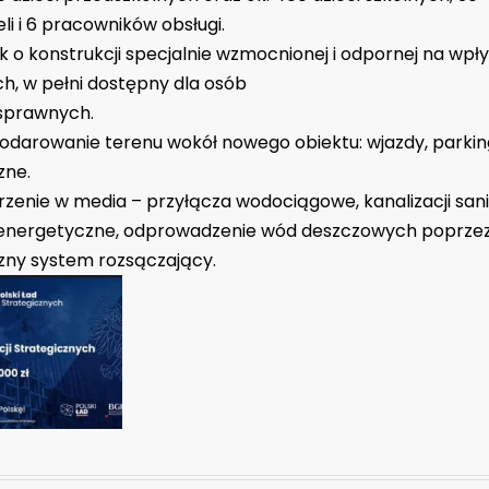
li i 6 pracowników obsługi.
 o konstrukcji specjalnie wzmocnionej i odpornej na wpł
h, w pełni dostępny dla osób
sprawnych.
odarowanie terenu wokół nowego obiektu: wjazdy, parking
zne.
zenie w media – przyłącza wodociągowe, kanalizacji sani
energetyczne, odprowadzenie wód deszczowych poprze
ny system rozsączający.