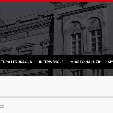
LTURA I EDUKACJA
INTERWENCJE
MIASTO NA LUZIE
MY
22