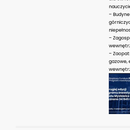
nauczycie
– Budynek
górniczyc
niepełno
– Zagosp
wewnętr
– Zaopatr
gazowe, 
wewnętrz