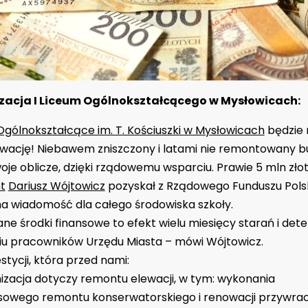
zacja I Liceum Ogólnokształcącego w Mysłowicach:
Ogólnokształcące im. T. Kościuszki w Mysłowicach
będzie 
wację! Niebawem zniszczony i latami nie remontowany 
oje oblicze, dzięki rządowemu wsparciu. Prawie 5 mln zło
t
Dariusz Wójtowicz
pozyskał z Rządowego Funduszu Polsk
na wiadomość dla całego środowiska szkoły.
ne środki finansowe to efekt wielu miesięcy starań i dete
niu pracowników Urzędu Miasta – mówi Wójtowicz.
stycji, która przed nami:
zacja dotyczy remontu elewacji, w tym: wykonania
owego remontu konserwatorskiego i renowacji przywrac