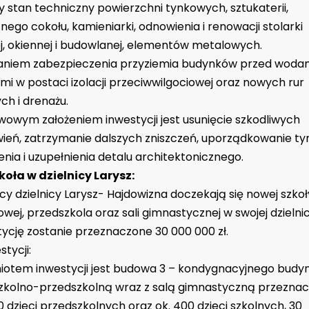
 stan techniczny powierzchni tynkowych, sztukaterii,
ego cokołu, kamieniarki, odnowienia i renowacji stolarki
j, okiennej i budowlanej, elementów metalowych.
niem zabezpieczenia przyziemia budynków przed woda
i w postaci izolacji przeciwwilgociowej oraz nowych rur
ch i drenażu.
wowym założeniem inwestycji jest usunięcie szkodliwych
ień, zatrzymanie dalszych zniszczeń, uporządkowanie ty
enia i uzupełnienia detalu architektonicznego.
oła w dzielnicy Larysz:
y dzielnicy Larysz- Hajdowizna doczekają się nowej szkoł
ej, przedszkola oraz sali gimnastycznej w swojej dzielnic
ycję zostanie przeznaczone 30 000 000 zł.
stycji:
iotem inwestycji jest budowa 3 – kondygnacyjnego budyn
szkolno-przedszkolną wraz z salą gimnastyczną przezna
50 dzieci przedszkolnych oraz ok. 400 dzieci szkolnych, 30