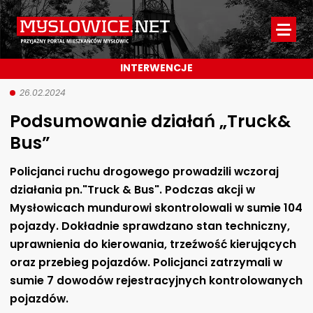
Myslowice.net
-
INTERWENCJE
Przyjazny
portal
26.02.2024
Podsumowanie działań „Truck&
mieszkańców
Bus”
Mysłowic
Policjanci ruchu drogowego prowadzili wczoraj
działania pn."Truck & Bus". Podczas akcji w
Mysłowicach mundurowi skontrolowali w sumie 104
pojazdy. Dokładnie sprawdzano stan techniczny,
uprawnienia do kierowania, trzeźwość kierujących
oraz przebieg pojazdów. Policjanci zatrzymali w
sumie 7 dowodów rejestracyjnych kontrolowanych
pojazdów.