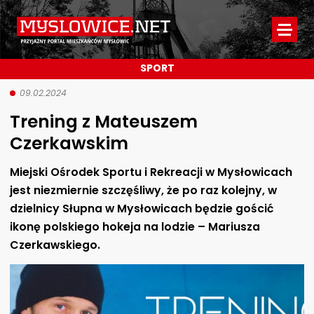
Myslowice.net
-
SPORT
Przyjazny
portal
09.02.2024
Trening z Mateuszem
mieszkańców
Czerkawskim
Mysłowic
Miejski Ośrodek Sportu i Rekreacji w Mysłowicach
jest niezmiernie szczęśliwy, że po raz kolejny, w
dzielnicy Słupna w Mysłowicach będzie gościć
ikonę polskiego hokeja na lodzie – Mariusza
Czerkawskiego.