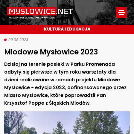
Myslowice.net
-
KULTURA I EDUKACJA
Przyjazny
portal
29.05.2023
Miodowe Mysłowice 2023
mieszkańców
Mysłowic
Dzisiaj na terenie pasieki w Parku Promenada
odbyły się pierwsze w tym roku warsztaty dla
dzieci realizowane w ramach projektu Miodowe
Mysłowice - edycja 2023, dofinansowanego przez
Miasto Mysłowice, które poprowadził Pan
Krzysztof Poppe z Śląskich Miodów.