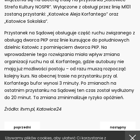
Strefa Kultury NOSPR”. Wyłączone z obsługi przez linię M101
zostaną przystanki: „Katowice Aleja Korfantego” oraz
„Katowice Sokolska”.
Przystanek na Sądowej obsługuje część ruchu związanego z
obsługą dworca PKP oraz linie kursujące do południowych
dzielnic Katowic z pominięciem dworca PKP. Na
wprowadzenie tego rozwiązania miała wpływ zmiana
organizacji ruchu na al. Korfantego, gdzie autobusy nie
mają już możliwości postoju – od razu muszą rozpocząć
kolejny kurs. Na obecnej trasie na przystanku przy al.
Korfantego bufor wynosi 3 minuty. Po zmianach na
ostatnim przystanku na Sądowej ten czas został wydłużony
do 20 minut. Ta zmiana zminimalizuje ryzyko opóźnień.
Źródło: itvm.pl, Katowice24
poprzedni
następny
akcept
Używamy plików cookies, aby ułatwić Ci korzystanie z