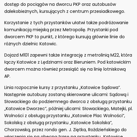
dostęp do pociągów na dworcu PKP oraz autobusów
dalekobieżnych, kursujących z centrum przesiadkowego.
Korzystanie z tych przystanków ułatwi także podróżowanie
komunikacją miejską przez Metropolię. Przystanki pod
dworcem PKP to punkt, z którego kursują głównie linie do
różnych dzielnic Katowic.
Dojazd M101 zapewni także integrację z metrolinią M22, która
łączy Katowice z Lędzinami oraz Bieruniem. Pod katowickim
dworcem można również przesiąść się na linię lotniskową
AP.
Linia rozpocznie kursy z przystanku „Katowice Sądowa”.
Następnie autobusy zostaną skierowane ulicami: Sądową i
Słowackiego do podziemnego dworca z obsługą przystanku
„Katowice Dworzec”, później ulicami: Słowackiego, Matejki, pl.
Wolności z obsługą przystanku „Katowice Plac Wolności”,
Sokolską z obsługą przystanku „Katowice Sokolska”,
Chorzowską, przez rondo gen. J. Ziętka, Roździeńskiego do
włączenia się na obecną trasę na przystanku „Katowice