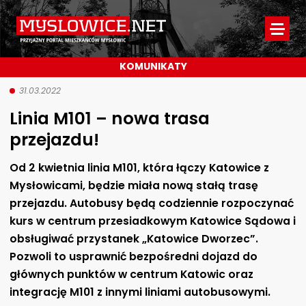
Myslowice.net
-
KOMUNIKATY
Przyjazny
portal
31.03.2022
Linia M101 – nowa trasa
mieszkańców
przejazdu!
Mysłowic
Od 2 kwietnia linia M101, która łączy Katowice z
Mysłowicami, będzie miała nową stałą trasę
przejazdu. Autobusy będą codziennie rozpoczynać
kurs w centrum przesiadkowym Katowice Sądowa i
obsługiwać przystanek „Katowice Dworzec”.
Pozwoli to usprawnić bezpośredni dojazd do
głównych punktów w centrum Katowic oraz
integrację M101 z innymi liniami autobusowymi.