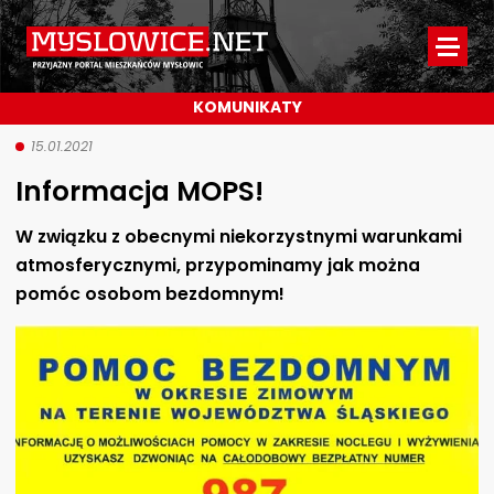
Myslowice.net
-
KOMUNIKATY
Przyjazny
portal
15.01.2021
Informacja MOPS!
mieszkańców
Mysłowic
W związku z obecnymi niekorzystnymi warunkami
atmosferycznymi, przypominamy jak można
pomóc osobom bezdomnym!