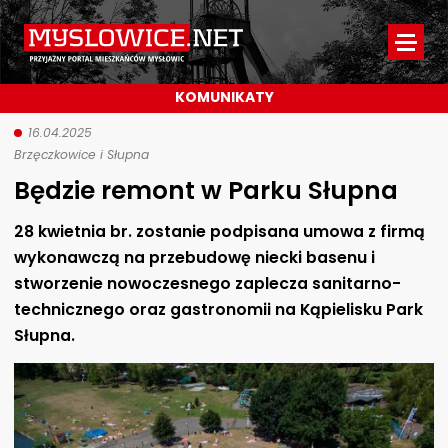
Myslowice.net
-
KOMUNIKATY
Przyjazny
portal
16.04.2025
Brzęczkowice i Słupna
mieszkańców
Będzie remont w Parku Słupna
Mysłowic
28 kwietnia br. zostanie podpisana umowa z firmą
wykonawczą na przebudowę niecki basenu i
stworzenie nowoczesnego zaplecza sanitarno-
technicznego oraz gastronomii na Kąpielisku Park
Słupna.