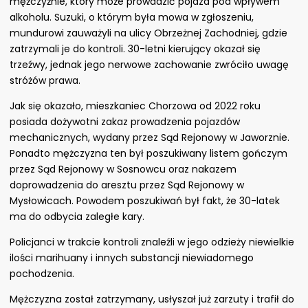
mężczyźnie, który może prowadzić pojazd pod wpływem
alkoholu. Suzuki, o którym była mowa w zgłoszeniu,
mundurowi zauważyli na ulicy Obrzeżnej Zachodniej, gdzie
zatrzymali je do kontroli. 30-letni kierujący okazał się
trzeźwy, jednak jego nerwowe zachowanie zwróciło uwagę
stróżów prawa.
Jak się okazało, mieszkaniec Chorzowa od 2022 roku
posiada dożywotni zakaz prowadzenia pojazdów
mechanicznych, wydany przez Sąd Rejonowy w Jaworznie.
Ponadto mężczyzna ten był poszukiwany listem gończym
przez Sąd Rejonowy w Sosnowcu oraz nakazem
doprowadzenia do aresztu przez Sąd Rejonowy w
Mysłowicach. Powodem poszukiwań był fakt, że 30-latek
ma do odbycia zaległe kary.
Policjanci w trakcie kontroli znaleźli w jego odzieży niewielkie
ilości marihuany i innych substancji niewiadomego
pochodzenia.
Mężczyzna został zatrzymany, usłyszał już zarzuty i trafił do