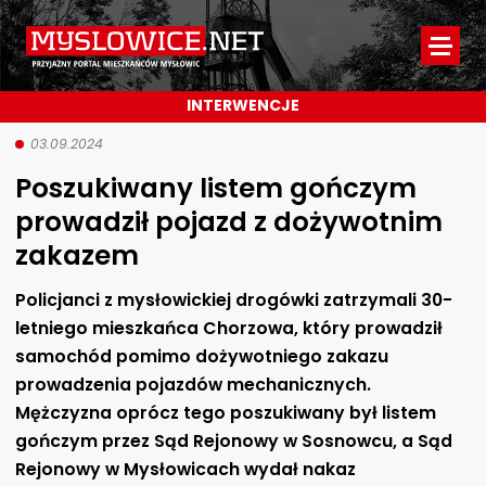
Myslowice.net
-
INTERWENCJE
Przyjazny
portal
03.09.2024
Poszukiwany listem gończym
mieszkańców
prowadził pojazd z dożywotnim
Mysłowic
zakazem
Policjanci z mysłowickiej drogówki zatrzymali 30-
letniego mieszkańca Chorzowa, który prowadził
samochód pomimo dożywotniego zakazu
prowadzenia pojazdów mechanicznych.
Mężczyzna oprócz tego poszukiwany był listem
gończym przez Sąd Rejonowy w Sosnowcu, a Sąd
Rejonowy w Mysłowicach wydał nakaz