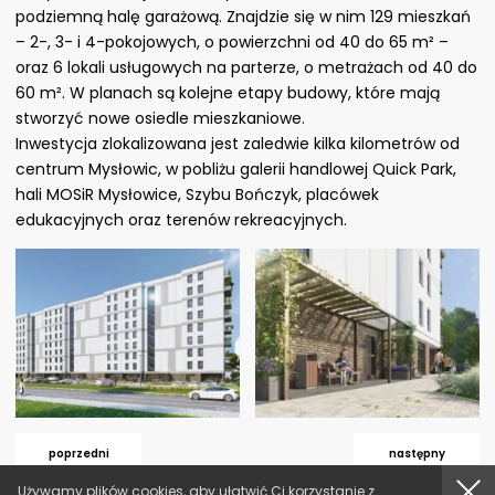
podziemną halę garażową. Znajdzie się w nim 129 mieszkań
– 2-, 3- i 4-pokojowych, o powierzchni od 40 do 65 m² –
oraz 6 lokali usługowych na parterze, o metrażach od 40 do
60 m². W planach są kolejne etapy budowy, które mają
stworzyć nowe osiedle mieszkaniowe.
Inwestycja zlokalizowana jest zaledwie kilka kilometrów od
centrum Mysłowic, w pobliżu galerii handlowej Quick Park,
hali MOSiR Mysłowice, Szybu Bończyk, placówek
edukacyjnych oraz terenów rekreacyjnych.
poprzedni
następny
akcept
Używamy plików cookies, aby ułatwić Ci korzystanie z