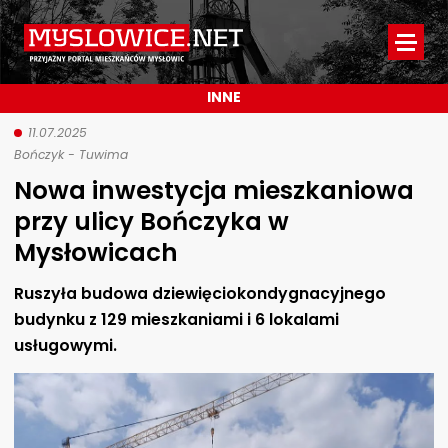
Myslowice.net
-
INNE
Przyjazny
portal
11.07.2025
Bończyk - Tuwima
mieszkańców
Nowa inwestycja mieszkaniowa
Mysłowic
przy ulicy Bończyka w
Mysłowicach
Ruszyła budowa dziewięciokondygnacyjnego
budynku z 129 mieszkaniami i 6 lokalami
usługowymi.