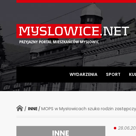
Myslowice.net
-
Przyjazny
portal
mieszkańców
WYDARZENIA
SPORT
KU
Mysłowic
STRONA
/
INNE
/
MOPS w Mysłowicach szuka rodzin zastępcz
GŁÓWNA
28.06.2
INNE