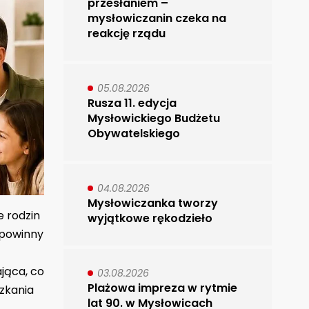
przesłaniem –
mysłowiczanin czeka na
reakcję rządu
05.08.2026
Rusza 11. edycja
Mysłowickiego Budżetu
Obywatelskiego
04.08.2026
Mysłowiczanka tworzy
e rodzin
wyjątkowe rękodzieło
 powinny
jąca, co
03.08.2026
Plażowa impreza w rytmie
szkania
lat 90. w Mysłowicach