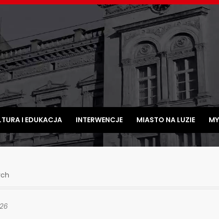
LTURA I EDUKACJA
INTERWENCJE
MIASTO NA LUZIE
MY
ych
026