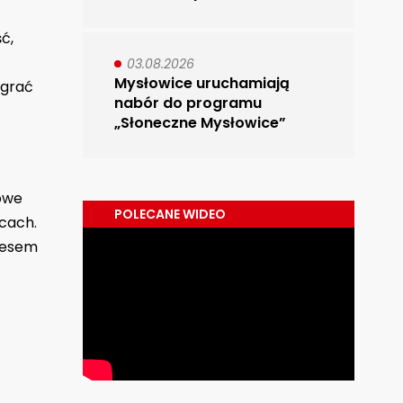
ć,
03.08.2026
Mysłowice uruchamiają
egrać
nabór do programu
„Słoneczne Mysłowice”
owe
POLECANE WIDEO
icach.
resem