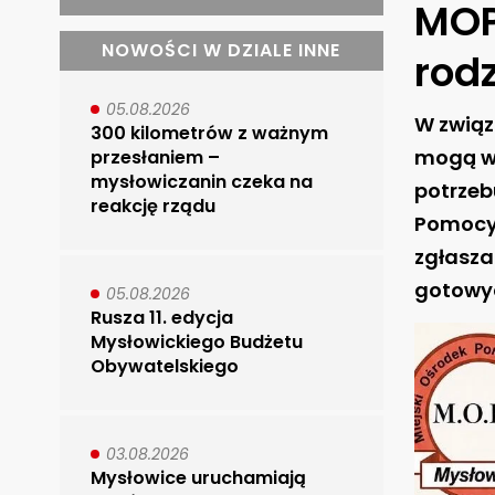
MOP
NOWOŚCI W DZIALE INNE
rod
05.08.2026
W związk
300 kilometrów z ważnym
mogą wy
przesłaniem –
mysłowiczanin czeka na
potrzeb
reakcję rządu
Pomocy 
zgłasza
gotowyc
05.08.2026
Rusza 11. edycja
Mysłowickiego Budżetu
Obywatelskiego
03.08.2026
Mysłowice uruchamiają