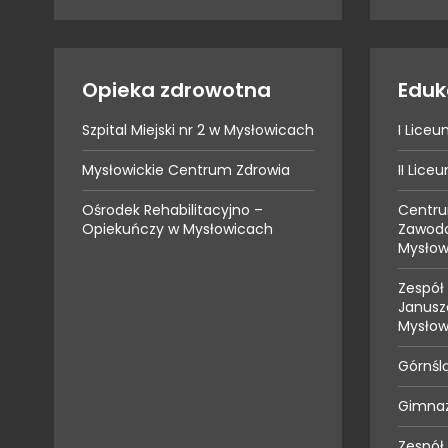
Opieka zdrowotna
Eduk
Szpital Miejski nr 2 w Mysłowicach
I Lice
Mysłowickie Centrum Zdrowia
II Lic
Ośrodek Rehabilitacyjno –
Centru
Opiekuńczy w Mysłowicach
Zawodo
Mysłow
Zespół 
Janusz
Mysłow
Górnśl
Gimnaz
Zespół