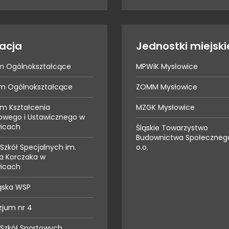
acja
Jednostki miejski
um Ogólnokształcące
MPWiK Mysłowice
eum Ogólnokształcące
ZOMM Mysłowice
m Kształcenia
MZGK Mysłowice
wego i Ustawicznego w
icach
Śląskie Towarzystwo
Budownictwa Społecznego
Szkół Specjalnych im.
o.o.
a Korczaka w
icach
ąska WSP
jum nr 4
 Szkół Sportowych