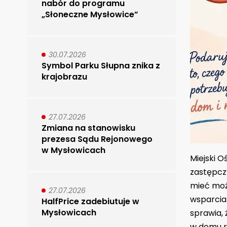
nabór do programu
„Słoneczne Mysłowice”
30.07.2026
Symbol Parku Słupna znika z
krajobrazu
27.07.2026
Zmiana na stanowisku
prezesa Sądu Rejonowego
w Mysłowicach
Miejski 
zastępczy
mieć moż
27.07.2026
wsparcia
HalfPrice zadebiutuje w
Mysłowicach
sprawia, 
w domu r