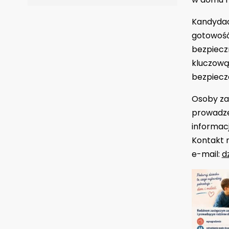
Kandydaci
gotowość
bezpiecz
kluczową
bezpiecz
Osoby zai
prowadze
informacj
Kontakt 
e-mail:
d