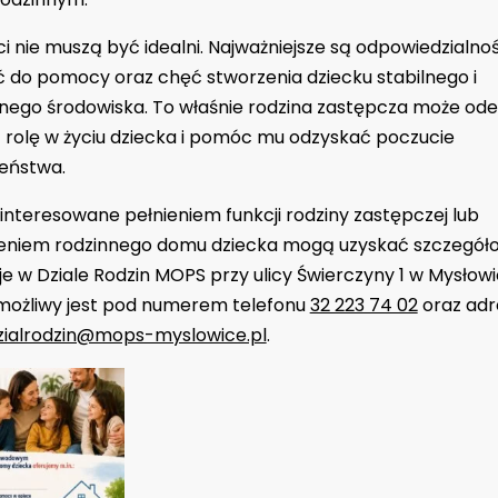
 nie muszą być idealni. Najważniejsze są odpowiedzialnoś
 do pomocy oraz chęć stworzenia dziecku stabilnego i
nego środowiska. To właśnie rodzina zastępcza może od
 rolę w życiu dziecka i pomóc mu odzyskać poczucie
eństwa.
nteresowane pełnieniem funkcji rodziny zastępczej lub
niem rodzinnego domu dziecka mogą uzyskać szczegół
e w Dziale Rodzin MOPS przy ulicy Świerczyny 1 w Mysłow
możliwy jest pod numerem telefonu
32 223 74 02
oraz ad
zialrodzin@mops-myslowice.pl
.