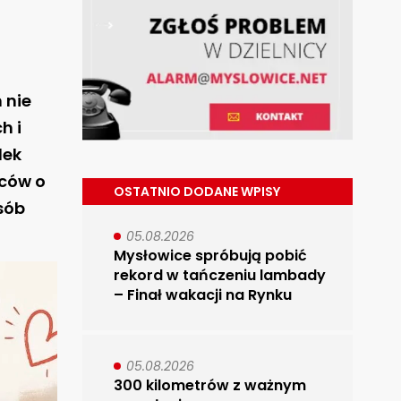
 nie
h i
dek
ców o
OSTATNIO DODANE WPISY
sób
05.08.2026
Mysłowice spróbują pobić
rekord w tańczeniu lambady
– Finał wakacji na Rynku
05.08.2026
300 kilometrów z ważnym