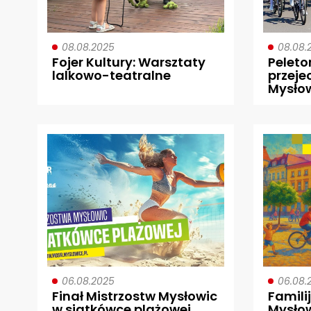
08.08.2025
08.08.
Fojer Kultury: Warsztaty
Peleto
lalkowo-teatralne
przeje
Mysłow
06.08.2025
06.08.
Finał Mistrzostw Mysłowic
Famili
w siatkówce plażowej
Mysło