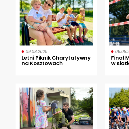
09.08.2025
09.08.
Letni Piknik Charytatywny
Finał 
na Kosztowach
w siat