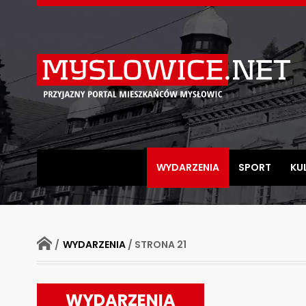
Myslowice.net
-
Przyjazny
portal
mieszkańców
WYDARZENIA
SPORT
KU
Mysłowic
STRONA
/
WYDARZENIA
/
STRONA 21
GŁÓWNA
WYDARZENIA