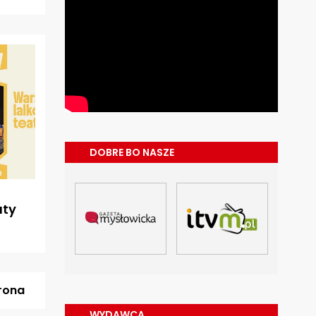
DOBRE BO NASZE
aty
rona
WYDAWCA