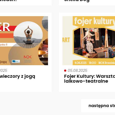
2025
05.08.2025
 wieczory z jogą
Fojer Kultury: Warszt
lalkowo-teatralne
następna
st