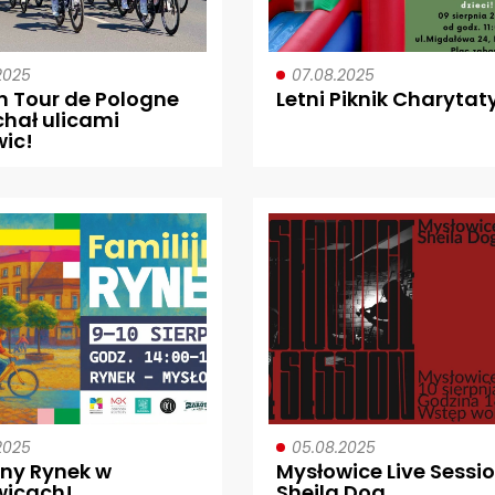
2025
07.08.2025
n Tour de Pologne
Letni Piknik Charyta
chał ulicami
ic!
2025
05.08.2025
jny Rynek w
Mysłowice Live Sessio
wicach!
Sheila Dog