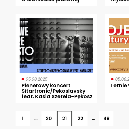
05.08.2025
05.08.
Plenerowy koncert
Letnie
Sitartronic/Pekoslavsky
feat. Kasia Szetela-Pękosz
…
…
1
20
21
22
48