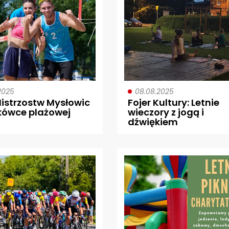
2025
08.08.2025
Mistrzostw Mysłowic
Fojer Kultury: Letnie
kówce plażowej
wieczory z jogą i
dźwiękiem