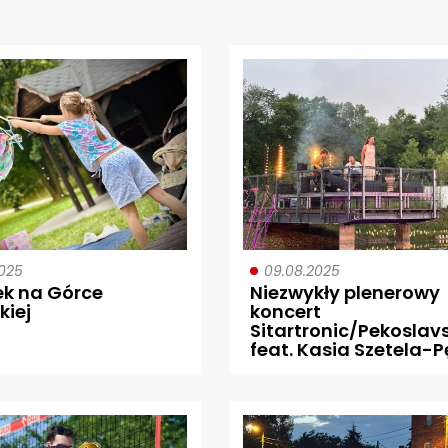
2025
09.08.2025
ek na Górce
Niezwykły plenerowy
kiej
koncert
Sitartronic/Pekoslav
feat. Kasia Szetela-