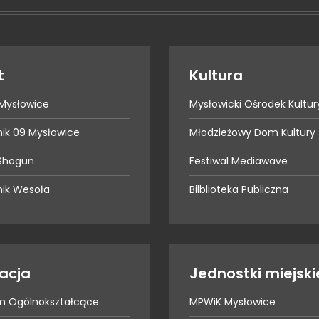
t
Kultura
Mysłowice
Mysłowicki Ośrodek Kultur
nik 09 Mysłowice
Młodzieżowy Dom Kultury
Shogun
Festiwal Mediawave
nik Wesoła
Bilblioteka Publiczna
acja
Jednostki miejski
um Ogólnokształcące
MPWiK Mysłowice