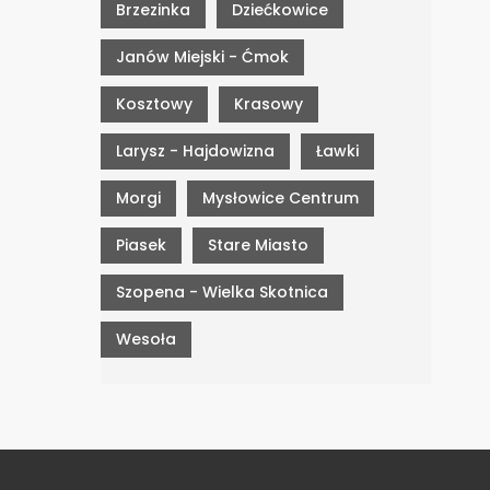
Brzezinka
Dziećkowice
Janów Miejski - Ćmok
Kosztowy
Krasowy
Larysz - Hajdowizna
Ławki
Morgi
Mysłowice Centrum
Piasek
Stare Miasto
Szopena - Wielka Skotnica
Wesoła